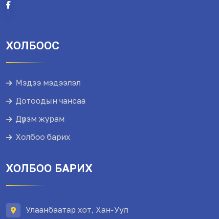
ХОЛБООС
Мэдээ мэдээлэл
Дотоодын чансаа
Дүрэм журам
Холбоо барих
ХОЛБОО БАРИХ
Улаанбаатар хот, Хан-Уул