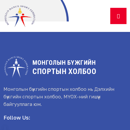
Монголын бүжгийн спортын холбоо нь Дэлхийн
бүжгийн спортын холбоо, МҮОХ-ний гишүүн
байгууллага юм.
Follow Us: