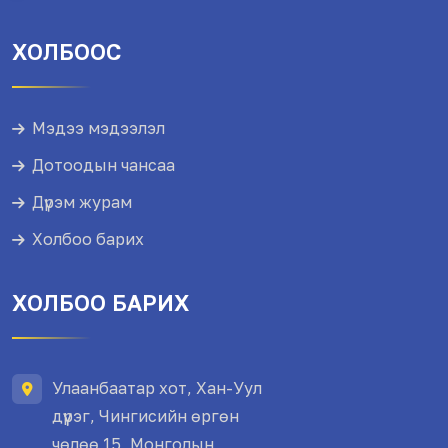
ХОЛБООС
Мэдээ мэдээлэл
Дотоодын чансаа
Дүрэм журам
Холбоо барих
ХОЛБОО БАРИХ
Улаанбаатар хот, Хан-Уул
дүүрэг, Чингисийн өргөн
чөлөө 15, Монголын