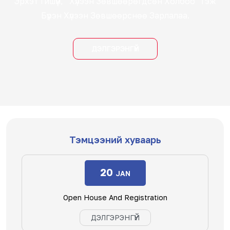
Эрхэт Гишүүн, “Хүлээн Зөвшөөрөгдсөн Холбоо” Гэж
Бүрэн Хүлээн Зөвшөөрснөө Зарлалаа.
ДЭЛГЭРЭНГҮЙ
Тэмцээний хуваарь
20
JAN
Open House And Registration
ДЭЛГЭРЭНГҮЙ