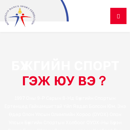
БҮЖГИЙН СПОРТ
ГЭЖ ЮУ ВЭ？
1997 Оны 9-Р Сарын 8-Нд Бүжгийн Спортын
Ертөнцөд Гайхамшигтай Үйл Явдал Болсон Юм. Энэ
Өдөр Олон Улсын Олимпийн Хороо (ОУОХ) Олон
Улсын Бүжгийн Спортын Холбоог ОУОХ-Ны Бүрэн