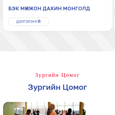
БЭК МҮНЖОН ДАХИН МОНГОЛД
ДЭЛГЭРЭНГҮЙ
Зургийн Цомог
Зургийн Цомог