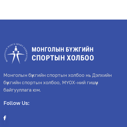
Монголын бүжгийн спортын холбоо нь Дэлхийн
бүжгийн спортын холбоо, МҮОХ-ний гишүүн
байгууллага юм.
Follow Us: